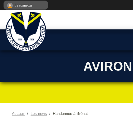
Panneau de gestion des cookies
Se connecter
AVIRON
Accueil
Les news
Randonnée à Bréhat