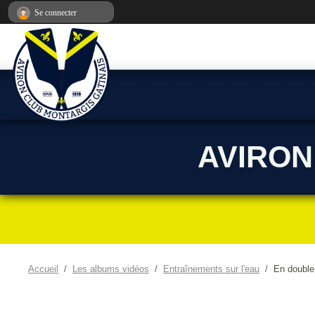
Panneau de gestion des cookies
Se connecter
AVIRON
Accueil
Les albums vidéos
Entraînements sur l'eau
En double