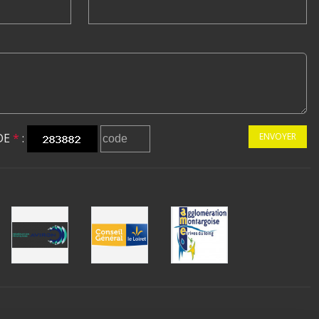
DE
*
:
ENVOYER